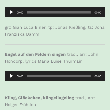
Audio-
00:00
00:00
Player
git: Gian Luca Biner, tp: Jonas Kießling, ts: Jona
Franziska Damm
Engel auf den Feldern singen
trad., arr: John
Hondorp, lyrics Maria Luise Thurmair
Audio-
00:00
00:00
Player
Kling, Glöckchen, klingelingeling
trad., arr:
Holger Fröhlich