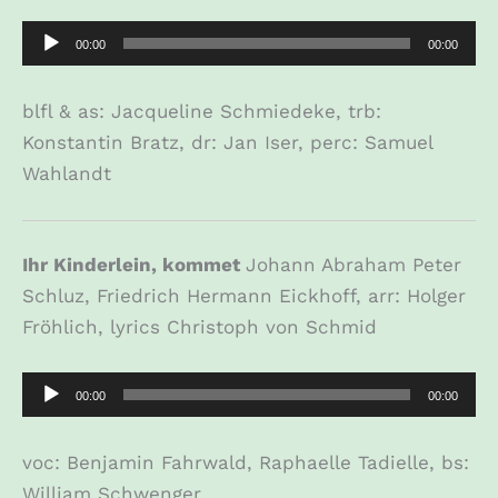
Audio-
00:00
00:00
Player
blfl & as: Jacqueline Schmiedeke, trb:
Konstantin Bratz, dr: Jan Iser, perc: Samuel
Wahlandt
Ihr Kinderlein, kommet
Johann Abraham Peter
Schluz, Friedrich Hermann Eickhoff, arr: Holger
Fröhlich, lyrics Christoph von Schmid
Audio-
00:00
00:00
Player
voc: Benjamin Fahrwald, Raphaelle Tadielle, bs:
William Schwenger