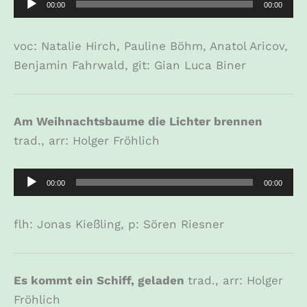
00:00
00:00
Player
voc: Natalie Hirch, Pauline Böhm, Anatol Aricov,
Benjamin Fahrwald, git: Gian Luca Biner
Am Weihnachtsbaume die Lichter brennen
trad., arr: Holger Fröhlich
Audio-
00:00
00:00
Player
flh: Jonas Kießling, p: Sören Riesner
Es kommt ein Schiff, geladen
trad., arr: Holger
Fröhlich