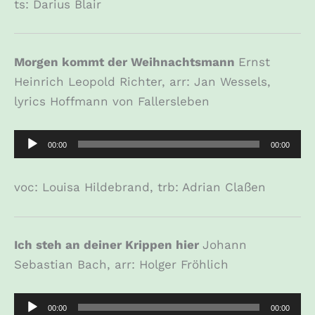
ts: Darius Blair
Morgen kommt der Weihnachtsmann
Ernst
Heinrich Leopold Richter, arr: Jan Wessels,
lyrics Hoffmann von Fallersleben
Audio-
00:00
00:00
Player
voc: Louisa Hildebrand, trb: Adrian Claßen
Ich steh an deiner Krippen hier
Johann
Sebastian Bach, arr: Holger Fröhlich
Audio-
00:00
00:00