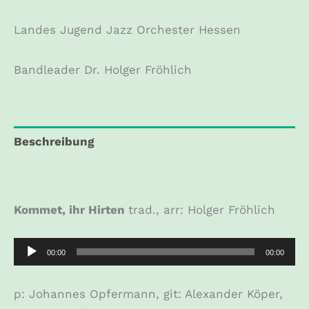
Landes Jugend Jazz Orchester Hessen
Bandleader Dr. Holger Fröhlich
Beschreibung
Zusätzliche Informationen
Kommet, ihr Hirten
trad., arr: Holger Fröhlich
Audio-
00:00
00:00
Player
p: Johannes Opfermann, git: Alexander Köper,