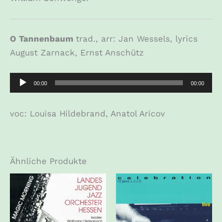
O Tannenbaum
trad., arr: Jan Wessels, lyrics
August Zarnack, Ernst Anschütz
Audio-
00:00
00:00
Player
voc: Louisa Hildebrand, Anatol Aricov
Ähnliche Produkte