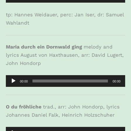
Player
tp: Hannes Weidauer, perc: Jan Iser, dr: Samuel
Wahlandt
Maria durch ein Dornwald ging
melody and
lyrics August von Haxthausen, arr: David Lugert,
John Hondorp
Audio-
00:00
00:00
Player
O du fröhliche
trad., arr: John Hondorp, lyrics
Johannes Daniel Falk, Heinrich Holzschuher
Audio-