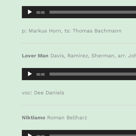
Audio-
00:00
Player
p: Markus Horn, ts: Thomas Bachmann
Lover Man
Davis, Ramirez, Sherman, arr. Jo
Audio-
00:00
Player
voc: Dee Daniels
Niktiamo
Roman Bellharz
Audio-