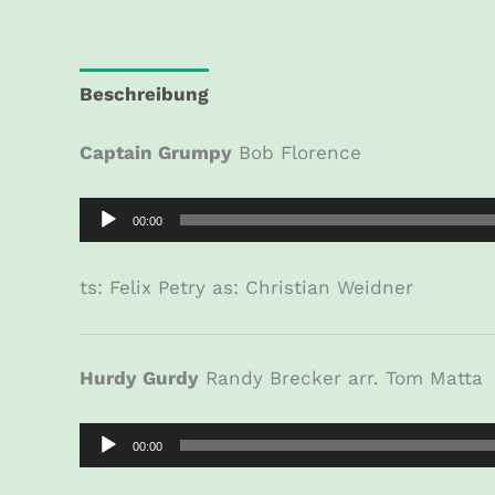
Beschreibung
Zusätzliche Informationen
Captain Grumpy
Bob Florence
Audio-
00:00
Player
ts: Felix Petry as: Christian Weidner
Hurdy Gurdy
Randy Brecker arr. Tom Matta
Audio-
00:00
Player