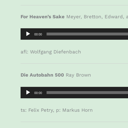
For Heaven’s Sake
Meyer, Bretton, Edward, 
Audio-
00:00
Player
afl: Wolfgang Diefenbach
Die Autobahn 500
Ray Brown
Audio-
00:00
Player
ts: Felix Petry, p: Markus Horn