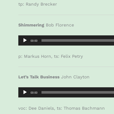
tp: Randy Brecker
Shimmering
Bob Florence
Audio-
00:00
Player
p: Markus Horn, ts: Felix Petry
Let’s Talk Business
John Clayton
Audio-
00:00
Player
voc: Dee Daniels, ts: Thomas Bachmann