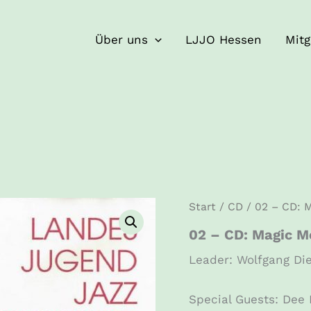
Über uns
LJJO Hessen
Mitg
Start
/
CD
/ 02 – CD: M
02 – CD: Magic M
Leader: Wolfgang Di
Special Guests: Dee 