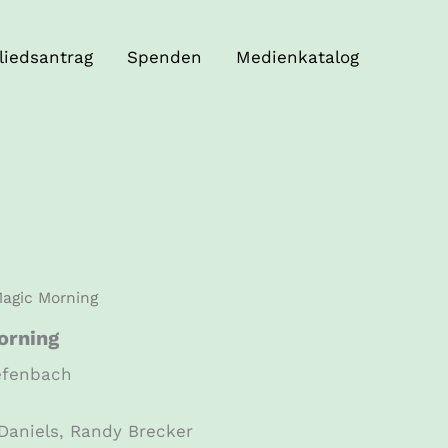
liedsantrag
Spenden
Medienkatalog
agic Morning
orning
efenbach
Daniels, Randy Brecker