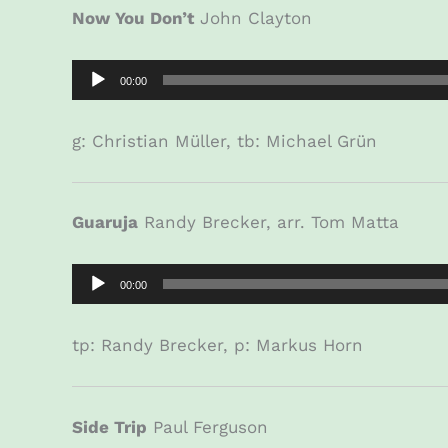
Now You Don’t
John Clayton
Audio-
00:00
Player
g: Christian Müller, tb: Michael Grün
Guaruja
Randy Brecker, arr. Tom Matta
Audio-
00:00
Player
tp: Randy Brecker, p: Markus Horn
Side Trip
Paul Ferguson